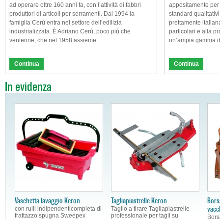
ad operare oltre 160 anni fa, con l’attività di fabbri
appositamente per f
produttori di articoli per serramenti. Dal 1994 la
standard qualitativ
famiglia Cerù entra nel settore dell’edilizia
prettamente italian
industrializzata. È Adriano Cerù, poco più che
particolari e alla p
ventenne, che nel 1958 assieme...
un’ampia gamma di 
Continua
Continua
In evidenza
Flessometro Keron
Mazzetta Keron anima in
M
Bi-componente con custodia in
alluminio
c
ABS e gomma Nastro in fibra
on
Testa forgiata in acciaio C45,
T