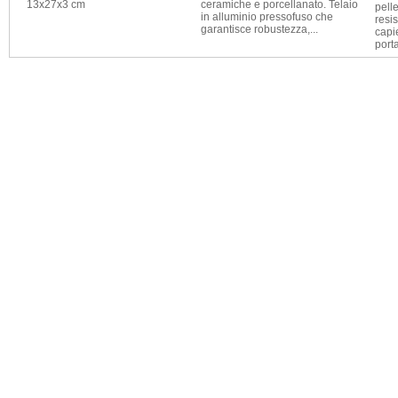
temprata ad induzione,
t
verniciata a forno, battenti
v
spigolati e lucidati. Manico tri-
b
componente: nylon,
l
impugnatura...