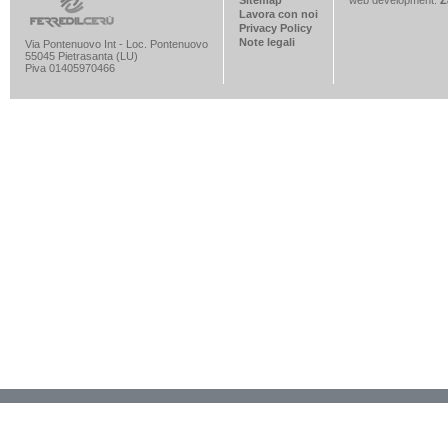
Lavora con noi
Privacy Policy
Note legali
Via Pontenuovo Int - Loc. Pontenuovo
55045 Pietrasanta (LU)
Piva 01405970466
Informativa sulla raccolta
Le