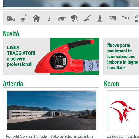
Novità
Azienda
Keron
Ferredil Cerù srl ha radici molto antiche: inizia infatti
La nuova linea di u